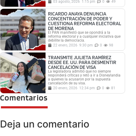
03 agosto, 2026
1:15 pm
0
49
RICARDO ANAYA DENUNCIA
CONCENTRACIÓN DE PODER Y
CUESTIONA REFORMA ELECTORAL
DE MORENA
El PAN manifestó que se opondrá a la
reforma electoral y a cualquier iniciativa que
debilite la democracia.
22 enero, 2026
9:30 pm
0
98
TRANSMITE JULIETA RAMÍREZ
DESDE EE. UU. PARA DESMENTIR
CANCELACIÓN DE VISA
La legisladora admitió que no siempre
responderá críticas y retó a ir a Disneylandia
a quienes la acusaron por la supuesta
cancelación de su visa.
20 enero, 2026
12:34 pm
0
81
Comentarios
Deja un comentario