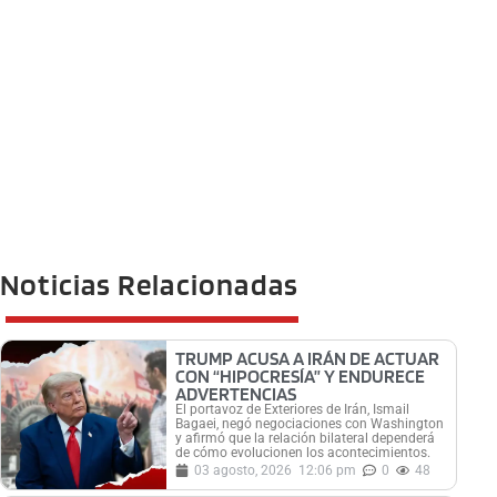
Noticias Relacionadas
TRUMP ACUSA A IRÁN DE ACTUAR
CON “HIPOCRESÍA” Y ENDURECE
ADVERTENCIAS
El portavoz de Exteriores de Irán, Ismail
Bagaei, negó negociaciones con Washington
y afirmó que la relación bilateral dependerá
de cómo evolucionen los acontecimientos.
03 agosto, 2026
12:06 pm
0
48