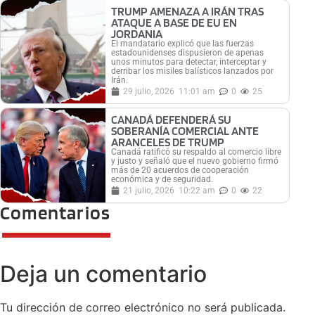
TRUMP AMENAZA A IRÁN TRAS
ATAQUE A BASE DE EU EN
JORDANIA
El mandatario explicó que las fuerzas
estadounidenses dispusieron de apenas
unos minutos para detectar, interceptar y
derribar los misiles balísticos lanzados por
Irán.
29 julio, 2026
11:01 am
0
25
CANADÁ DEFENDERÁ SU
SOBERANÍA COMERCIAL ANTE
ARANCELES DE TRUMP
Canadá ratificó su respaldo al comercio libre
y justo y señaló que el nuevo gobierno firmó
más de 20 acuerdos de cooperación
económica y de seguridad.
21 julio, 2026
10:22 am
0
22
Comentarios
Deja un comentario
Tu dirección de correo electrónico no será publicada.