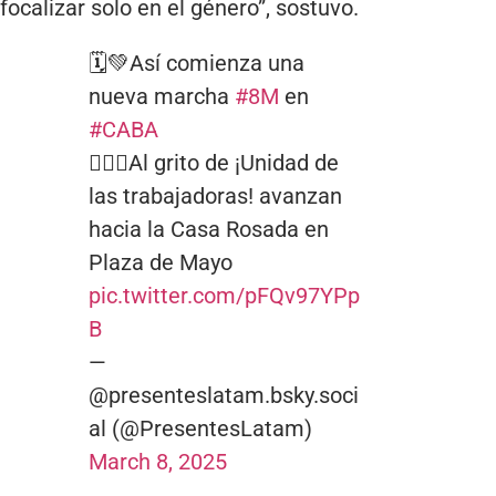
focalizar solo en el género”, sostuvo.
🗓️💚Así comienza una
nueva marcha
#8M
en
#CABA
✊🏾📢Al grito de ¡Unidad de
las trabajadoras! avanzan
hacia la Casa Rosada en
Plaza de Mayo
pic.twitter.com/pFQv97YPp
B
—
@presenteslatam.bsky.soci
al (@PresentesLatam)
March 8, 2025