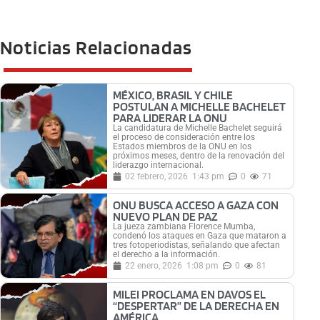
Noticias Relacionadas
MÉXICO, BRASIL Y CHILE
POSTULAN A MICHELLE BACHELET
PARA LIDERAR LA ONU
La candidatura de Michelle Bachelet seguirá
el proceso de consideración entre los
Estados miembros de la ONU en los
próximos meses, dentro de la renovación del
liderazgo internacional.
02 febrero, 2026
1:43 pm
0
71
ONU BUSCA ACCESO A GAZA CON
NUEVO PLAN DE PAZ
La jueza zambiana Florence Mumba,
condenó los ataques en Gaza que mataron a
tres fotoperiodistas, señalando que afectan
el derecho a la información.
22 enero, 2026
1:08 pm
0
81
MILEI PROCLAMA EN DAVOS EL
“DESPERTAR” DE LA DERECHA EN
AMÉRICA