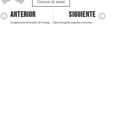
Conoce al autor
ANTERIOR
SIGUIENTE
Congelación de fondos de Trump para el río Colorado amenaza acuerdos binacionales y suministro de agua
Clara Brugada impulsa acciones urgentes para frenar la violencia de género en la CDMX