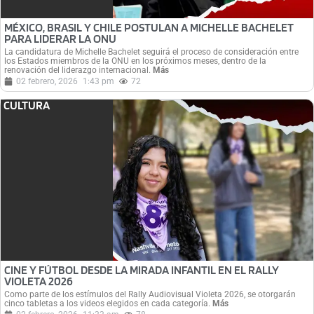
MÉXICO, BRASIL Y CHILE POSTULAN A MICHELLE BACHELET
PARA LIDERAR LA ONU
La candidatura de Michelle Bachelet seguirá el proceso de consideración entre
los Estados miembros de la ONU en los próximos meses, dentro de la
renovación del liderazgo internacional.
Más
02 febrero, 2026
1:43 pm
72
CULTURA
CINE Y FÚTBOL DESDE LA MIRADA INFANTIL EN EL RALLY
VIOLETA 2026
Como parte de los estímulos del Rally Audiovisual Violeta 2026, se otorgarán
cinco tabletas a los videos elegidos en cada categoría.
Más