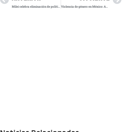
Milei celebra eliminación de políticas de género en el 8M; feministas denuncian aumento de femicidios
Violencia de género en México: Amnistía Internacional exige acciones urgentes en el 8M