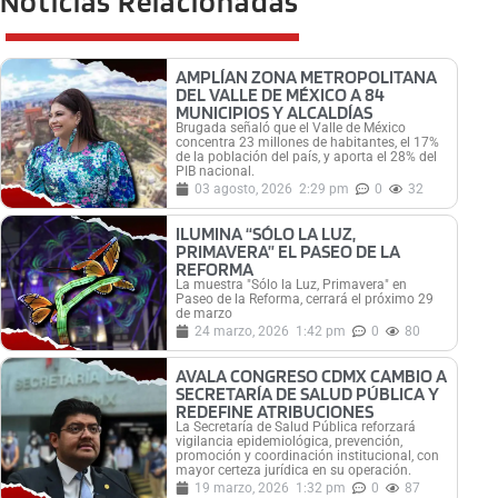
Noticias Relacionadas
AMPLÍAN ZONA METROPOLITANA
DEL VALLE DE MÉXICO A 84
MUNICIPIOS Y ALCALDÍAS
Brugada señaló que el Valle de México
concentra 23 millones de habitantes, el 17%
de la población del país, y aporta el 28% del
PIB nacional.
03 agosto, 2026
2:29 pm
0
32
ILUMINA “SÓLO LA LUZ,
PRIMAVERA” EL PASEO DE LA
REFORMA
La muestra "Sólo la Luz, Primavera" en
Paseo de la Reforma, cerrará el próximo 29
de marzo
24 marzo, 2026
1:42 pm
0
80
AVALA CONGRESO CDMX CAMBIO A
SECRETARÍA DE SALUD PÚBLICA Y
REDEFINE ATRIBUCIONES
La Secretaría de Salud Pública reforzará
vigilancia epidemiológica, prevención,
promoción y coordinación institucional, con
mayor certeza jurídica en su operación.
19 marzo, 2026
1:32 pm
0
87