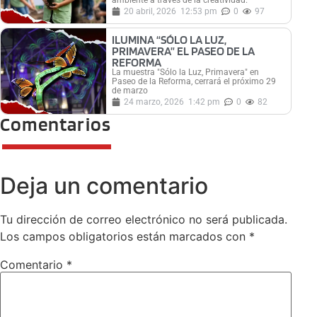
ambiente a través de la creatividad.
20 abril, 2026
12:53 pm
0
97
ILUMINA “SÓLO LA LUZ,
PRIMAVERA” EL PASEO DE LA
REFORMA
La muestra "Sólo la Luz, Primavera" en
Paseo de la Reforma, cerrará el próximo 29
de marzo
24 marzo, 2026
1:42 pm
0
82
Comentarios
Deja un comentario
Tu dirección de correo electrónico no será publicada.
Los campos obligatorios están marcados con
*
Comentario
*