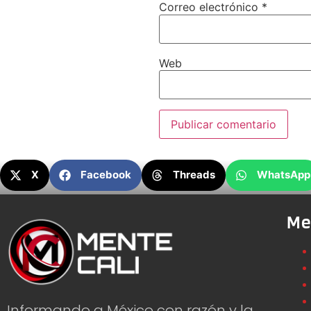
Correo electrónico
*
Web
X
Facebook
Threads
WhatsApp
Me
Informando a México con razón y la