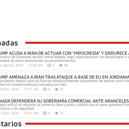
nadas
UMP ACUSA A IRÁN DE ACTUAR CON “HIPOCRESÍA” Y ENDURECE
ortavoz de Exteriores de Irán, Ismail Bagaei, negó negociaciones con Washington y a
nderá de cómo evolucionen los acontecimientos.
3 agosto, 2026
12:06 pm
0
48
UMP AMENAZA A IRÁN TRAS ATAQUE A BASE DE EU EN JORDANI
andatario explicó que las fuerzas estadounidenses dispusieron de apenas unos minu
ibar los misiles balísticos lanzados por Irán.
9 julio, 2026
11:01 am
0
25
NADÁ DEFENDERÁ SU SOBERANÍA COMERCIAL ANTE ARANCELES
dá ratificó su respaldo al comercio libre y justo y señaló que el nuevo gobierno 
ómica y de seguridad.
1 julio, 2026
10:22 am
0
22
tarios