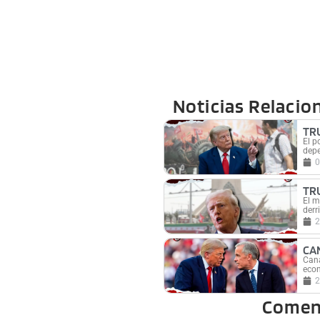
Noticias Relacio
TR
El p
depe
0
TR
El m
derr
2
CA
Cana
econ
2
Comen