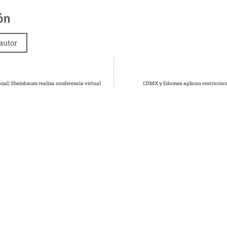
ón
autor
al; Sheinbaum realiza conferencia virtual
CDMX y Edomex aplican restriccion