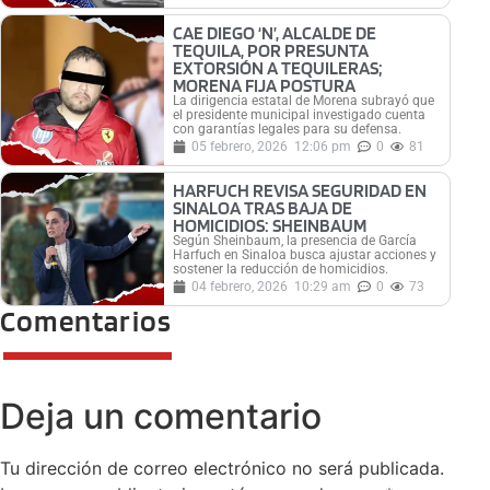
CAE DIEGO ‘N’, ALCALDE DE
TEQUILA, POR PRESUNTA
EXTORSIÓN A TEQUILERAS;
MORENA FIJA POSTURA
La dirigencia estatal de Morena subrayó que
el presidente municipal investigado cuenta
con garantías legales para su defensa.
05 febrero, 2026
12:06 pm
0
81
HARFUCH REVISA SEGURIDAD EN
SINALOA TRAS BAJA DE
HOMICIDIOS: SHEINBAUM
Según Sheinbaum, la presencia de García
Harfuch en Sinaloa busca ajustar acciones y
sostener la reducción de homicidios.
04 febrero, 2026
10:29 am
0
73
Comentarios
Deja un comentario
Tu dirección de correo electrónico no será publicada.