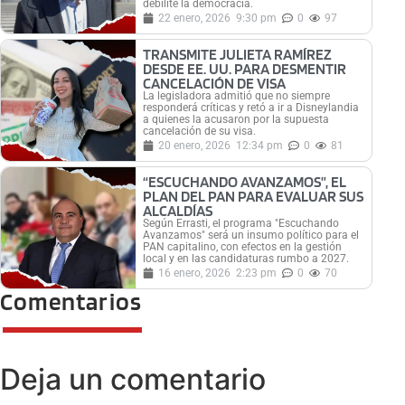
debilite la democracia.
22 enero, 2026
9:30 pm
0
97
TRANSMITE JULIETA RAMÍREZ
DESDE EE. UU. PARA DESMENTIR
CANCELACIÓN DE VISA
La legisladora admitió que no siempre
responderá críticas y retó a ir a Disneylandia
a quienes la acusaron por la supuesta
cancelación de su visa.
20 enero, 2026
12:34 pm
0
81
“ESCUCHANDO AVANZAMOS”, EL
PLAN DEL PAN PARA EVALUAR SUS
ALCALDÍAS
Según Errasti, el programa "Escuchando
Avanzamos" será un insumo político para el
PAN capitalino, con efectos en la gestión
local y en las candidaturas rumbo a 2027.
16 enero, 2026
2:23 pm
0
70
Comentarios
Deja un comentario