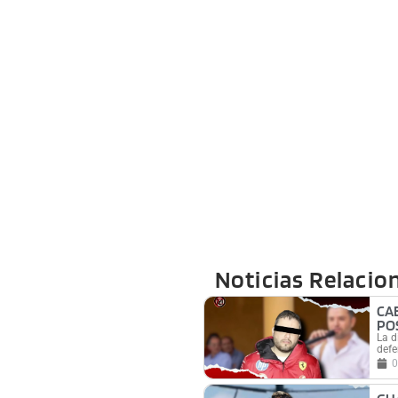
Noticias Relacio
CA
PO
La d
defe
0