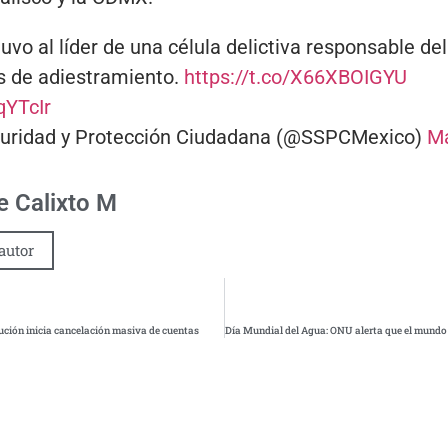
tuvo al líder de una célula delictiva responsable de
 de adiestramiento.
https://t.co/X66XBOIGYU
qYTcIr
guridad y Protección Ciudadana (@SSPCMexico)
Ma
 Calixto M
autor
ución inicia cancelación masiva de cuentas