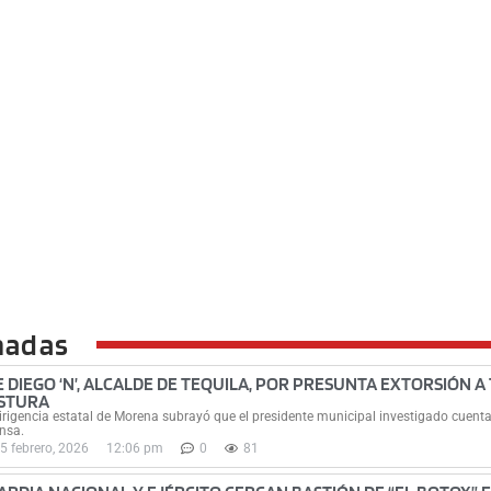
nadas
E DIEGO ‘N’, ALCALDE DE TEQUILA, POR PRESUNTA EXTORSIÓN A
STURA
irigencia estatal de Morena subrayó que el presidente municipal investigado cuenta
nsa.
5 febrero, 2026
12:06 pm
0
81