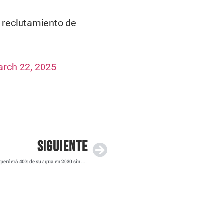
l reclutamiento de
rch 22, 2025
SIGUIENTE
Día Mundial del Agua: ONU alerta que el mundo perderá 40% de su agua en 2030 sin medidas urgentes