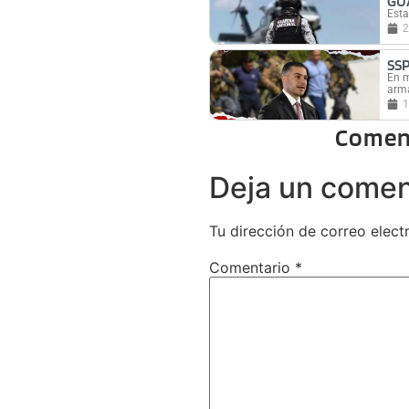
GU
Esta
2
SS
En m
arma
1
Comen
Deja un comen
Tu dirección de correo elect
Comentario
*