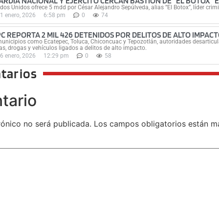
ARDIA NACIONAL Y EJÉRCITO CERCAN BASTIÓN DE “EL BOTOX” 
dos Unidos ofrece 5 mdd por César Alejandro Sepúlveda, alias “El Botox”, líder crimi
1 enero, 2026
6:58 pm
0
74
PC REPORTA 2 MIL 426 DETENIDOS POR DELITOS DE ALTO IMPAC
unicipios como Ecatepec, Toluca, Chiconcuac y Tepozotlán, autoridades desarticula
s, drogas y vehículos ligados a delitos de alto impacto.
6 enero, 2026
12:29 pm
0
58
tarios
tario
rónico no será publicada.
Los campos obligatorios están 