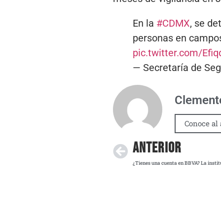
En la
#CDMX
, se de
personas en campos
pic.twitter.com/Efiq
— Secretaría de Se
Clemente
Conoce al 
ANTERIOR
¿Tienes una cuenta en BBVA? La instit