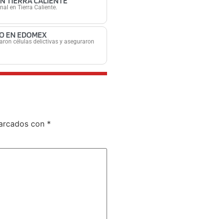
EN TIERRA CALIENTE
nal en Tierra Caliente.
TO EN EDOMEX
ron células delictivas y aseguraron
marcados con
*