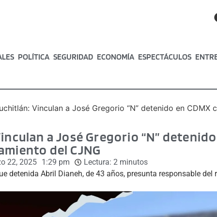
ALES
POLÍTICA
SEGURIDAD
ECONOMÍA
ESPECTÁCULOS
ENTR
chitlán: Vinculan a José Gregorio “N” detenido en CDMX 
Vinculan a José Gregorio “N” detenid
ramiento del CJNG
o 22, 2025
1:29 pm
Lectura:
2
minutos
fue detenida Abril Dianeh, de 43 años, presunta responsable del