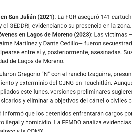
 en San Julián (2021)
: La FGR aseguró 141 cartucho
y el GEDDRI, evidenciando su presencia en la zona.
jóvenes en Lagos de Moreno (2023)
: Las víctimas
Jaime Martínez y Dante Cedillo— fueron secuestradas
olpearse entre sí y, posteriormente, asesinadas. S
idad de Lagos de Moreno.
ularon Gregorio “N” con el rancho Izaguirre, presun
iento y exterminio del CJNG en Teuchitlán. Aunque
liados este lunes, versiones preliminares sugieren
 sicarios y eliminar a objetivos del cártel o civil
d informó que los detenidos enfrentarán cargos po
o ilegal y homicidio. La FEMDO analiza evidencias
alisco y la CDMX.