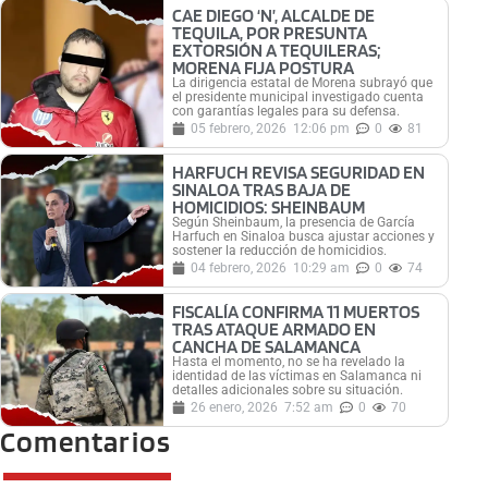
CAE DIEGO ‘N’, ALCALDE DE
TEQUILA, POR PRESUNTA
EXTORSIÓN A TEQUILERAS;
MORENA FIJA POSTURA
La dirigencia estatal de Morena subrayó que
el presidente municipal investigado cuenta
con garantías legales para su defensa.
05 febrero, 2026
12:06 pm
0
81
HARFUCH REVISA SEGURIDAD EN
SINALOA TRAS BAJA DE
HOMICIDIOS: SHEINBAUM
Según Sheinbaum, la presencia de García
Harfuch en Sinaloa busca ajustar acciones y
sostener la reducción de homicidios.
04 febrero, 2026
10:29 am
0
74
FISCALÍA CONFIRMA 11 MUERTOS
TRAS ATAQUE ARMADO EN
CANCHA DE SALAMANCA
Hasta el momento, no se ha revelado la
identidad de las víctimas en Salamanca ni
detalles adicionales sobre su situación.
26 enero, 2026
7:52 am
0
70
Comentarios