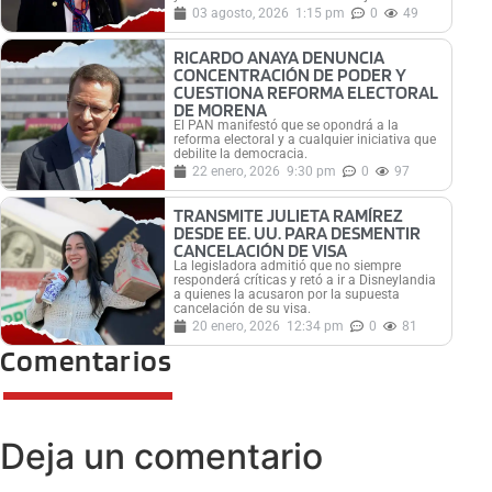
03 agosto, 2026
1:15 pm
0
49
RICARDO ANAYA DENUNCIA
CONCENTRACIÓN DE PODER Y
CUESTIONA REFORMA ELECTORAL
DE MORENA
El PAN manifestó que se opondrá a la
reforma electoral y a cualquier iniciativa que
debilite la democracia.
22 enero, 2026
9:30 pm
0
97
TRANSMITE JULIETA RAMÍREZ
DESDE EE. UU. PARA DESMENTIR
CANCELACIÓN DE VISA
La legisladora admitió que no siempre
responderá críticas y retó a ir a Disneylandia
a quienes la acusaron por la supuesta
cancelación de su visa.
20 enero, 2026
12:34 pm
0
81
Comentarios
Deja un comentario