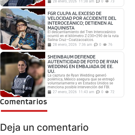
28 enero, 2026
11:38 am
0
73
FGR CULPA AL EXCESO DE
VELOCIDAD POR ACCIDENTE DEL
INTEROCEÁNICO; DETIENEN AL
MAQUINISTA
El descarrilamiento del Tren Interoceánico
ocurrió en el kilómetro Z-230+290 de la ruta
Salina Cruz–Coatzacoalcos.
28 enero, 2026
7:36 am
0
76
SHEINBAUM DEFIENDE
AUTENTICIDAD DE FOTO DE RYAN
WEDDING EN EMBAJADA DE EE.
UU.
La captura de Ryan Wedding generó
polémica, México asegura que se entregó
voluntariamente y en Estados Unidos se
menciona posible intervención del FBI.
27 enero, 2026
11:43 am
0
72
Comentarios
Deja un comentario