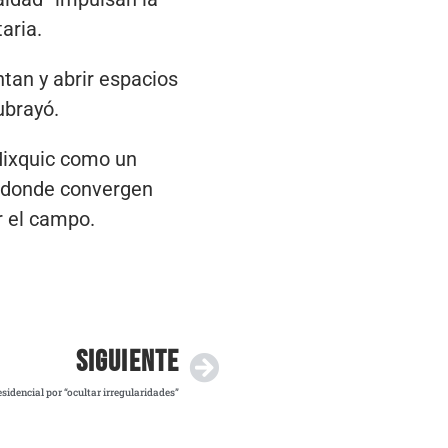
aria.
tan y abrir espacios
ubrayó.
 Mixquic como un
l, donde convergen
r el campo.
SIGUIENTE
idencial por “ocultar irregularidades”