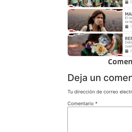
2
MA
El r
se l
1
RE
Debi
cual
2
Comen
Deja un comen
Tu dirección de correo elect
Comentario
*