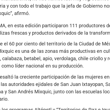
eria y con todo el trabajo que la jefa de Gobierno
quic”, afirmó.
, en esta edición participaron 111 productores de
lizas frescas y productos derivados de la transfor
e el 60 por ciento del territorio de la Ciudad de M
ixquic es una de las zonas más productivas en cul
 calabaza, betabel, apio, verdolaga, chile criollo y 
l como líder nacional en su producción.
saltó la creciente participación de las mujeres en l
las autoridades ejidales de San Juan Ixtayopan, Sa
na y San Andrés Mixquic, junto con las escuelas loc
rio.
 los programas Altépetl y “Territorios de Paz e Igu