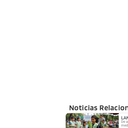
Noticias Relacio
LA
De a
medi