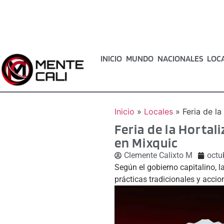
INICIO
MUNDO
NACIONALES
LOC
Inicio
»
Locales
»
Feria de l
Feria de la Hortal
en Mixquic
Clemente Calixto M
octu
Según el gobierno capitalino, l
prácticas tradicionales y acci