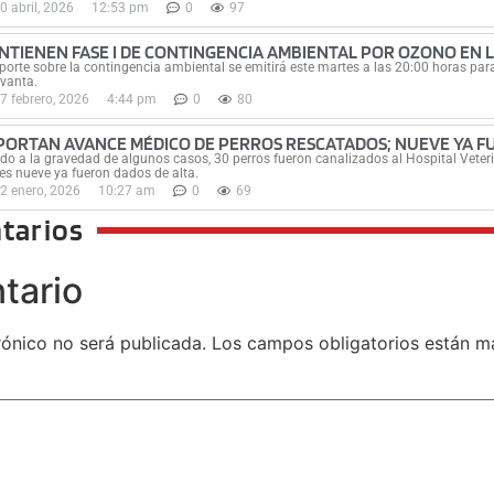
0 abril, 2026
12:53 pm
0
97
NTIENEN FASE I DE CONTINGENCIA AMBIENTAL POR OZONO EN 
eporte sobre la contingencia ambiental se emitirá este martes a las 20:00 horas par
evanta.
7 febrero, 2026
4:44 pm
0
80
PORTAN AVANCE MÉDICO DE PERROS RESCATADOS; NUEVE YA F
do a la gravedad de algunos casos, 30 perros fueron canalizados al Hospital Veteri
es nueve ya fueron dados de alta.
2 enero, 2026
10:27 am
0
69
tarios
tario
rónico no será publicada.
Los campos obligatorios están 