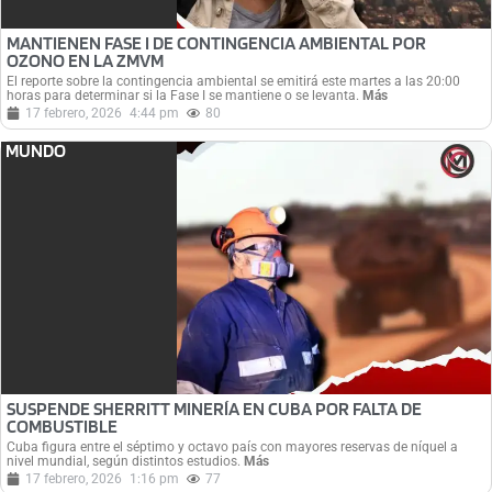
MANTIENEN FASE I DE CONTINGENCIA AMBIENTAL POR
OZONO EN LA ZMVM
El reporte sobre la contingencia ambiental se emitirá este martes a las 20:00
horas para determinar si la Fase I se mantiene o se levanta.
Más
17 febrero, 2026
4:44 pm
80
MUNDO
SUSPENDE SHERRITT MINERÍA EN CUBA POR FALTA DE
COMBUSTIBLE
Cuba figura entre el séptimo y octavo país con mayores reservas de níquel a
nivel mundial, según distintos estudios.
Más
17 febrero, 2026
1:16 pm
77