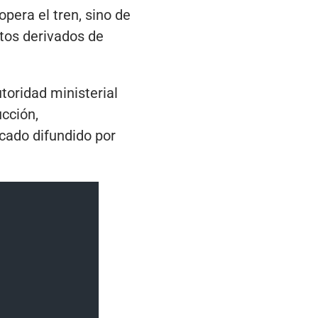
pera el tren, sino de
itos derivados de
toridad ministerial
ucción,
icado difundido por