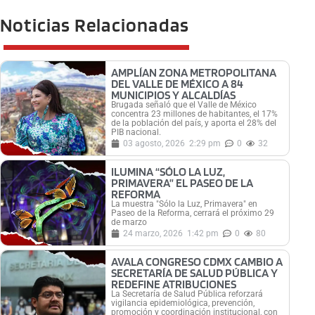
Noticias Relacionadas
AMPLÍAN ZONA METROPOLITANA
DEL VALLE DE MÉXICO A 84
MUNICIPIOS Y ALCALDÍAS
Brugada señaló que el Valle de México
concentra 23 millones de habitantes, el 17%
de la población del país, y aporta el 28% del
PIB nacional.
03 agosto, 2026
2:29 pm
0
32
ILUMINA “SÓLO LA LUZ,
PRIMAVERA” EL PASEO DE LA
REFORMA
La muestra "Sólo la Luz, Primavera" en
Paseo de la Reforma, cerrará el próximo 29
de marzo
24 marzo, 2026
1:42 pm
0
80
AVALA CONGRESO CDMX CAMBIO A
SECRETARÍA DE SALUD PÚBLICA Y
REDEFINE ATRIBUCIONES
La Secretaría de Salud Pública reforzará
vigilancia epidemiológica, prevención,
promoción y coordinación institucional, con