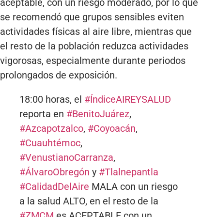
aceptable, con un riesgo moderado, por lo que
se recomendó que grupos sensibles eviten
actividades físicas al aire libre, mientras que
el resto de la población reduzca actividades
vigorosas, especialmente durante periodos
prolongados de exposición.
18:00 horas, el
#ÍndiceAIREYSALUD
reporta en
#BenitoJuárez
,
#Azcapotzalco
,
#Coyoacán
,
#Cuauhtémoc
,
#VenustianoCarranza
,
#ÁlvaroObregón
y
#Tlalnepantla
#CalidadDelAire
MALA con un riesgo
a la salud ALTO, en el resto de la
#ZMCM
es ACEPTABLE con un