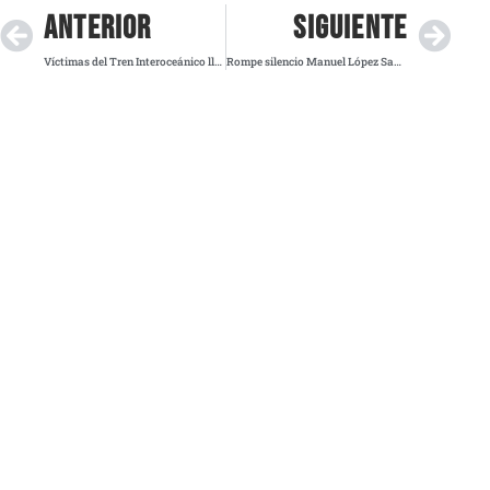
ANTERIOR
SIGUIENTE
Víctimas del Tren Interoceánico llevan caso a la FGR
Rompe silencio Manuel López San Martín y confirma salida de MVS