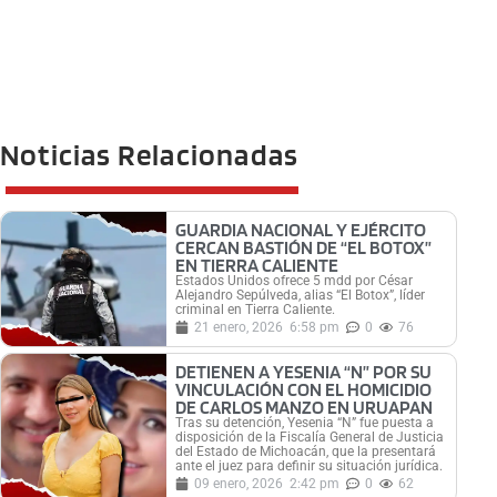
Noticias Relacionadas
GUARDIA NACIONAL Y EJÉRCITO
CERCAN BASTIÓN DE “EL BOTOX”
EN TIERRA CALIENTE
Estados Unidos ofrece 5 mdd por César
Alejandro Sepúlveda, alias “El Botox”, líder
criminal en Tierra Caliente.
21 enero, 2026
6:58 pm
0
76
DETIENEN A YESENIA “N” POR SU
VINCULACIÓN CON EL HOMICIDIO
DE CARLOS MANZO EN URUAPAN
Tras su detención, Yesenia “N” fue puesta a
disposición de la Fiscalía General de Justicia
del Estado de Michoacán, que la presentará
ante el juez para definir su situación jurídica.
09 enero, 2026
2:42 pm
0
62