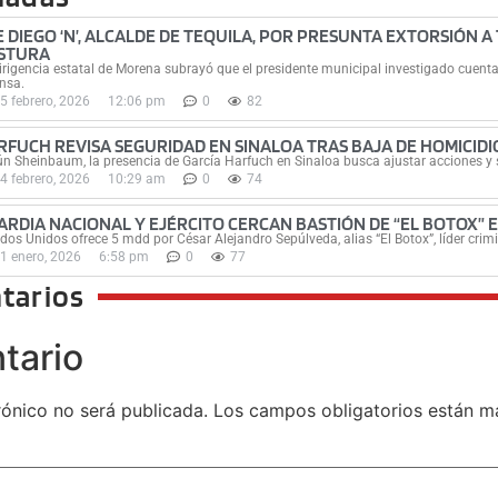
E DIEGO ‘N’, ALCALDE DE TEQUILA, POR PRESUNTA EXTORSIÓN A
STURA
irigencia estatal de Morena subrayó que el presidente municipal investigado cuenta
nsa.
5 febrero, 2026
12:06 pm
0
82
RFUCH REVISA SEGURIDAD EN SINALOA TRAS BAJA DE HOMICIDI
n Sheinbaum, la presencia de García Harfuch en Sinaloa busca ajustar acciones y 
4 febrero, 2026
10:29 am
0
74
ARDIA NACIONAL Y EJÉRCITO CERCAN BASTIÓN DE “EL BOTOX” 
dos Unidos ofrece 5 mdd por César Alejandro Sepúlveda, alias “El Botox”, líder crimi
1 enero, 2026
6:58 pm
0
77
tarios
tario
rónico no será publicada.
Los campos obligatorios están 