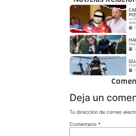
CA
PO
La d
defe
0
HA
Segú
0
GU
Esta
2
Comen
Deja un comen
Tu dirección de correo elect
Comentario
*