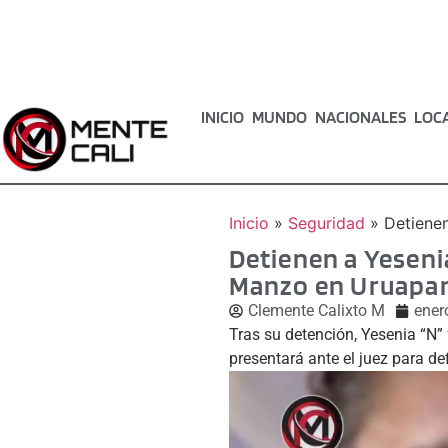
INICIO
MUNDO
NACIONALES
LOC
Inicio
»
Seguridad
»
Detienen
Detienen a Yesenia
Manzo en Uruapa
Clemente Calixto M
ener
Tras su detención, Yesenia “N” 
presentará ante el juez para def