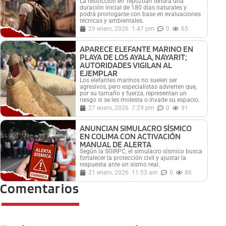
La restricción en Tepoztlán tendrá una
duración inicial de 180 días naturales y
podrá prorrogarse con base en evaluaciones
técnicas y ambientales.
29 enero, 2026
1:47 pm
0
65
APARECE ELEFANTE MARINO EN
PLAYA DE LOS AYALA, NAYARIT;
AUTORIDADES VIGILAN AL
EJEMPLAR
Los elefantes marinos no suelen ser
agresivos, pero especialistas advierten que,
por su tamaño y fuerza, representan un
riesgo si se les molesta o invade su espacio.
27 enero, 2026
7:29 pm
0
91
ANUNCIAN SIMULACRO SÍSMICO
EN COLIMA CON ACTIVACIÓN
MANUAL DE ALERTA
Según la SGIRPC, el simulacro sísmico busca
fortalecer la protección civil y ajustar la
respuesta ante un sismo real.
21 enero, 2026
11:53 am
0
86
Comentarios