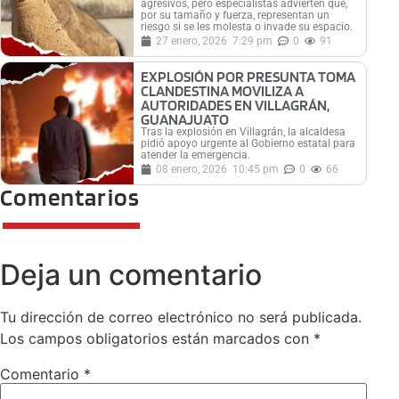
agresivos, pero especialistas advierten que,
por su tamaño y fuerza, representan un
riesgo si se les molesta o invade su espacio.
27 enero, 2026
7:29 pm
0
91
EXPLOSIÓN POR PRESUNTA TOMA
CLANDESTINA MOVILIZA A
AUTORIDADES EN VILLAGRÁN,
GUANAJUATO
Tras la explosión en Villagrán, la alcaldesa
pidió apoyo urgente al Gobierno estatal para
atender la emergencia.
08 enero, 2026
10:45 pm
0
66
Comentarios
Deja un comentario
Tu dirección de correo electrónico no será publicada.
Los campos obligatorios están marcados con
*
Comentario
*