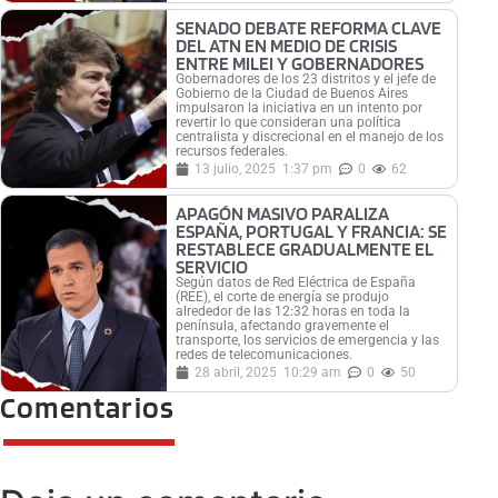
SENADO DEBATE REFORMA CLAVE
DEL ATN EN MEDIO DE CRISIS
ENTRE MILEI Y GOBERNADORES
Gobernadores de los 23 distritos y el jefe de
Gobierno de la Ciudad de Buenos Aires
impulsaron la iniciativa en un intento por
revertir lo que consideran una política
centralista y discrecional en el manejo de los
recursos federales.
13 julio, 2025
1:37 pm
0
62
APAGÓN MASIVO PARALIZA
ESPAÑA, PORTUGAL Y FRANCIA: SE
RESTABLECE GRADUALMENTE EL
SERVICIO
Según datos de Red Eléctrica de España
(REE), el corte de energía se produjo
alrededor de las 12:32 horas en toda la
península, afectando gravemente el
transporte, los servicios de emergencia y las
redes de telecomunicaciones.
28 abril, 2025
10:29 am
0
50
Comentarios