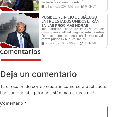
norte de Israel será prioridad.
01 junio, 2026
9:55 am
0
71
POSIBLE REINICIO DE DIÁLOGO
ENTRE ESTADOS UNIDOS E IRÁN
EN LAS PRÓXIMAS HORAS
Irán mantiene restricciones en el estrecho de
Ormuz pese al alto el fuego vigente, mientras
Estados Unidos continúa con el cerco naval
contra puertos y buques iraníes.
23 abril, 2026
7:39 am
0
58
Comentarios
Deja un comentario
Tu dirección de correo electrónico no será publicada.
Los campos obligatorios están marcados con
*
Comentario
*