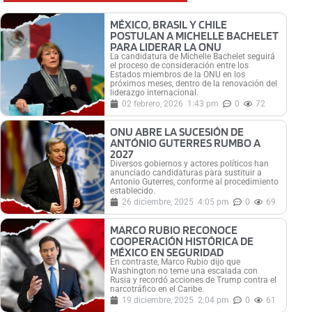
MÉXICO, BRASIL Y CHILE
POSTULAN A MICHELLE BACHELET
PARA LIDERAR LA ONU
La candidatura de Michelle Bachelet seguirá
el proceso de consideración entre los
Estados miembros de la ONU en los
próximos meses, dentro de la renovación del
liderazgo internacional.
02 febrero, 2026
1:43 pm
0
72
ONU ABRE LA SUCESIÓN DE
ANTÓNIO GUTERRES RUMBO A
2027
Diversos gobiernos y actores políticos han
anunciado candidaturas para sustituir a
Antonio Guterres, conforme al procedimiento
establecido.
26 diciembre, 2025
4:05 pm
0
69
MARCO RUBIO RECONOCE
COOPERACIÓN HISTÓRICA DE
MÉXICO EN SEGURIDAD
En contraste, Marco Rubio dijo que
Washington no teme una escalada con
Rusia y recordó acciones de Trump contra el
narcotráfico en el Caribe.
19 diciembre, 2025
2:04 pm
0
61