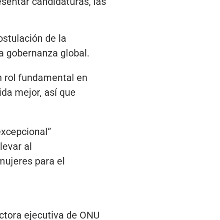
esentar candidaturas, las
ostulación de la
a gobernanza global.
n rol fundamental en
da mejor, así que
excepcional”
levar al
mujeres para el
ectora ejecutiva de ONU