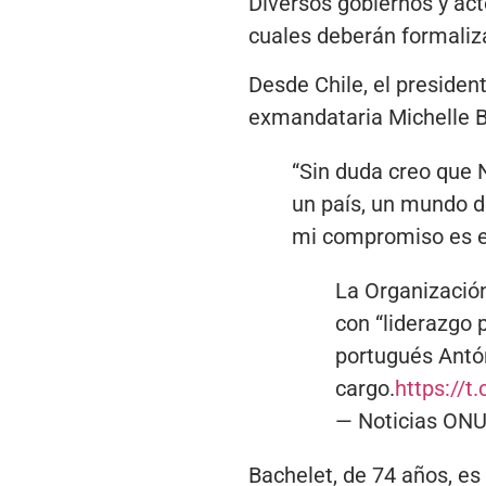
Diversos gobiernos y act
cuales deberán formaliz
Desde Chile, el presiden
exmandataria Michelle Ba
“Sin duda creo que 
un país, un mundo d
mi compromiso es e
La Organización
con “liderazgo 
portugués Antón
cargo.
https://
— Noticias ON
Bachelet, de 74 años, es