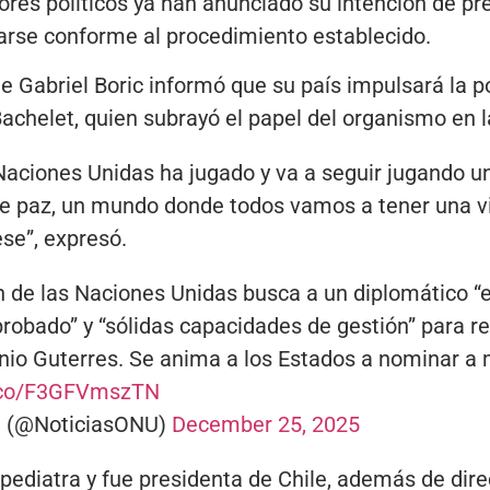
ores políticos ya han anunciado su intención de pr
arse conforme al procedimiento establecido.
te Gabriel Boric informó que su país impulsará la p
chelet, quien subrayó el papel del organismo en l
Naciones Unidas ha jugado y va a seguir jugando u
e paz, un mundo donde todos vamos a tener una vi
se”, expresó.
 de las Naciones Unidas busca a un diplomático “
probado” y “sólidas capacidades de gestión” para re
io Guterres. Se anima a los Estados a nominar a 
t.co/F3GFVmszTN
U (@NoticiasONU)
December 25, 2025
 pediatra y fue presidenta de Chile, además de dir