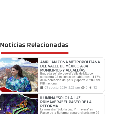
Noticias Relacionadas
AMPLÍAN ZONA METROPOLITANA
DEL VALLE DE MÉXICO A 84
MUNICIPIOS Y ALCALDÍAS
Brugada señaló que el Valle de México
concentra 23 millones de habitantes, el 17%
de la población del país, y aporta el 28% del
PIB nacional.
03 agosto, 2026
2:29 pm
0
32
ILUMINA “SÓLO LA LUZ,
PRIMAVERA” EL PASEO DE LA
REFORMA
La muestra "Sólo la Luz, Primavera" en
Paseo de la Reforma, cerrará el próximo 29