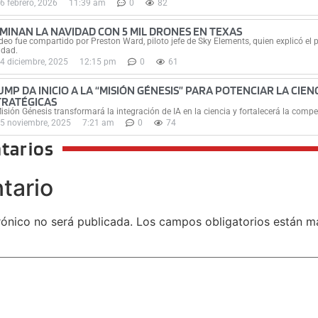
6 febrero, 2026
11:39 am
0
82
UMINAN LA NAVIDAD CON 5 MIL DRONES EN TEXAS
ideo fue compartido por Preston Ward, piloto jefe de Sky Elements, quien explicó el 
idad.
4 diciembre, 2025
12:15 pm
0
61
MP DA INICIO A LA “MISIÓN GÉNESIS” PARA POTENCIAR LA CIEN
TRATÉGICAS
isión Génesis transformará la integración de IA en la ciencia y fortalecerá la compet
5 noviembre, 2025
7:21 am
0
74
tarios
tario
rónico no será publicada.
Los campos obligatorios están 