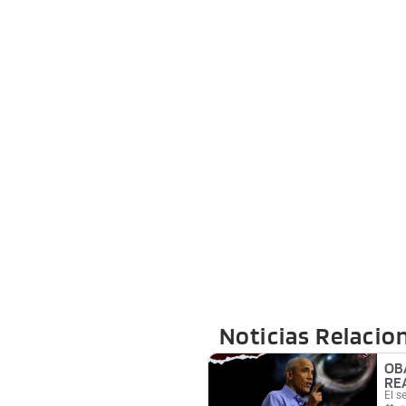
Noticias Relacio
OB
RE
El s