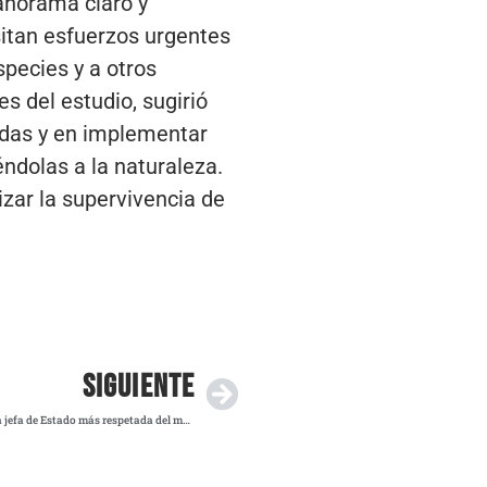
panorama claro y
sitan esfuerzos urgentes
species y a otros
es del estudio, sugirió
cidas y en implementar
éndolas a la naturaleza.
izar la supervivencia de
SIGUIENTE
De la Fuente afirma que Claudia Sheinbaum es la jefa de Estado más respetada del mundo