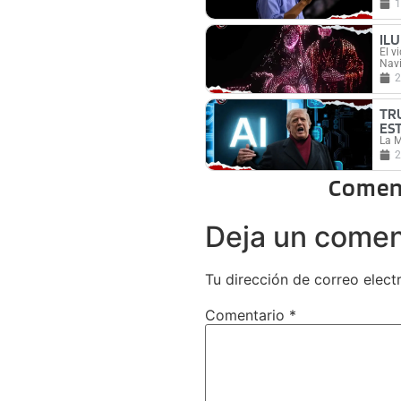
1
IL
El v
Nav
2
TRU
ES
La M
2
Comen
Deja un comen
Tu dirección de correo elect
Comentario
*