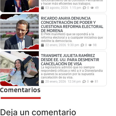
funcionamiento de la Comisión Permanente
y hacer más eficientes sus trabajos.
03 agosto, 2026
1:15 pm
0
49
RICARDO ANAYA DENUNCIA
CONCENTRACIÓN DE PODER Y
CUESTIONA REFORMA ELECTORAL
DE MORENA
El PAN manifestó que se opondrá a la
reforma electoral y a cualquier iniciativa que
debilite la democracia.
22 enero, 2026
9:30 pm
0
98
TRANSMITE JULIETA RAMÍREZ
DESDE EE. UU. PARA DESMENTIR
CANCELACIÓN DE VISA
La legisladora admitió que no siempre
responderá críticas y retó a ir a Disneylandia
a quienes la acusaron por la supuesta
cancelación de su visa.
20 enero, 2026
12:34 pm
0
81
Comentarios
Deja un comentario