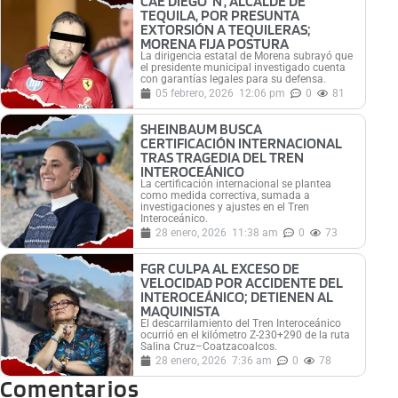
CAE DIEGO ‘N’, ALCALDE DE
TEQUILA, POR PRESUNTA
EXTORSIÓN A TEQUILERAS;
MORENA FIJA POSTURA
La dirigencia estatal de Morena subrayó que
el presidente municipal investigado cuenta
con garantías legales para su defensa.
05 febrero, 2026
12:06 pm
0
81
SHEINBAUM BUSCA
CERTIFICACIÓN INTERNACIONAL
TRAS TRAGEDIA DEL TREN
INTEROCEÁNICO
La certificación internacional se plantea
como medida correctiva, sumada a
investigaciones y ajustes en el Tren
Interoceánico.
28 enero, 2026
11:38 am
0
73
FGR CULPA AL EXCESO DE
VELOCIDAD POR ACCIDENTE DEL
INTEROCEÁNICO; DETIENEN AL
MAQUINISTA
El descarrilamiento del Tren Interoceánico
ocurrió en el kilómetro Z-230+290 de la ruta
Salina Cruz–Coatzacoalcos.
28 enero, 2026
7:36 am
0
78
Comentarios