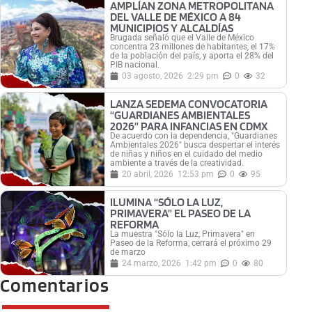
AMPLÍAN ZONA METROPOLITANA
DEL VALLE DE MÉXICO A 84
MUNICIPIOS Y ALCALDÍAS
Brugada señaló que el Valle de México
concentra 23 millones de habitantes, el 17%
de la población del país, y aporta el 28% del
PIB nacional.
03 agosto, 2026
2:29 pm
0
32
LANZA SEDEMA CONVOCATORIA
“GUARDIANES AMBIENTALES
2026” PARA INFANCIAS EN CDMX
De acuerdo con la dependencia, "Guardianes
Ambientales 2026" busca despertar el interés
de niñas y niños en el cuidado del medio
ambiente a través de la creatividad.
20 abril, 2026
12:53 pm
0
95
ILUMINA “SÓLO LA LUZ,
PRIMAVERA” EL PASEO DE LA
REFORMA
La muestra "Sólo la Luz, Primavera" en
Paseo de la Reforma, cerrará el próximo 29
de marzo
24 marzo, 2026
1:42 pm
0
80
Comentarios