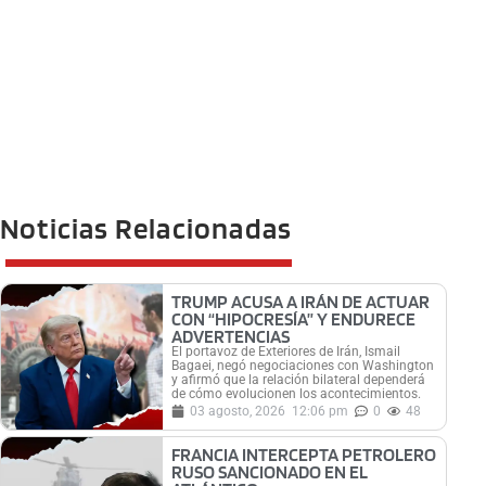
Noticias Relacionadas
TRUMP ACUSA A IRÁN DE ACTUAR
CON “HIPOCRESÍA” Y ENDURECE
ADVERTENCIAS
El portavoz de Exteriores de Irán, Ismail
Bagaei, negó negociaciones con Washington
y afirmó que la relación bilateral dependerá
de cómo evolucionen los acontecimientos.
03 agosto, 2026
12:06 pm
0
48
FRANCIA INTERCEPTA PETROLERO
RUSO SANCIONADO EN EL