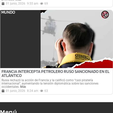
01 junio, 2026
9:55 am
69
MUNDO
FRANCIA INTERCEPTA PETROLERO RUSO SANCIONADO EN EL
ATLÁNTICO
Rusia rechazó la acción de Francia y la calificó como “casi piratería
internacional”, aumentando la tensión diplomática sobre las sanciones
occidentales.
Más
01 junio, 2026
8:24 am
63
Menú