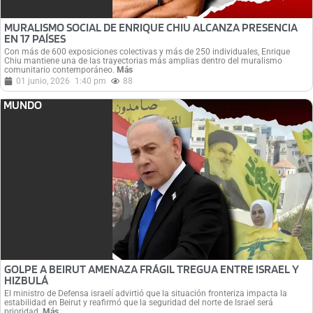
MURALISMO SOCIAL DE ENRIQUE CHIU ALCANZA PRESENCIA
EN 17 PAÍSES
Con más de 600 exposiciones colectivas y más de 250 individuales, Enrique
Chiu mantiene una de las trayectorias más amplias dentro del muralismo
comunitario contemporáneo.
Más
01 junio, 2026
1:40 pm
88
MUNDO
GOLPE A BEIRUT AMENAZA FRÁGIL TREGUA ENTRE ISRAEL Y
HIZBULÁ
El ministro de Defensa israelí advirtió que la situación fronteriza impacta la
estabilidad en Beirut y reafirmó que la seguridad del norte de Israel será
prioridad.
Más