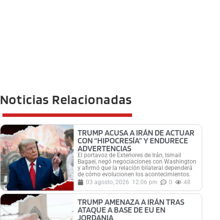
Noticias Relacionadas
TRUMP ACUSA A IRÁN DE ACTUAR
CON “HIPOCRESÍA” Y ENDURECE
ADVERTENCIAS
El portavoz de Exteriores de Irán, Ismail
Bagaei, negó negociaciones con Washington
y afirmó que la relación bilateral dependerá
de cómo evolucionen los acontecimientos.
03 agosto, 2026
12:06 pm
0
48
TRUMP AMENAZA A IRÁN TRAS
ATAQUE A BASE DE EU EN
JORDANIA