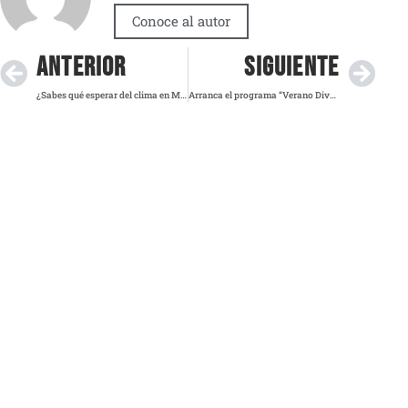
Conoce al autor
ANTERIOR
SIGUIENTE
¿Sabes qué esperar del clima en México hoy? ¡Descubre aquí el pronóstico completo!
Arranca el programa “Verano Divertido” en PILARES para más de 10,000 niños