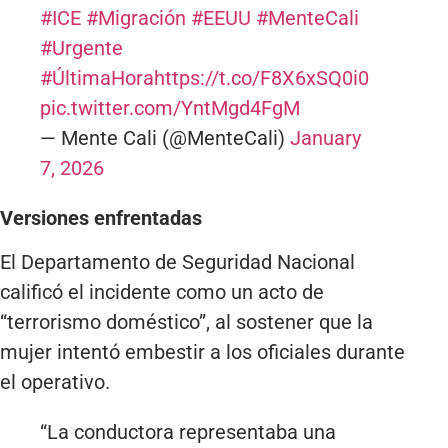
#ICE
#Migración
#EEUU
#MenteCali
#Urgente
#ÚltimaHora
https://t.co/F8X6xSQ0i0
pic.twitter.com/YntMgd4FgM
— Mente Cali (@MenteCali)
January
7, 2026
Versiones enfrentadas
El Departamento de Seguridad Nacional
calificó el incidente como un acto de
“terrorismo doméstico”, al sostener que la
mujer intentó embestir a los oficiales durante
el operativo.
“La conductora representaba una