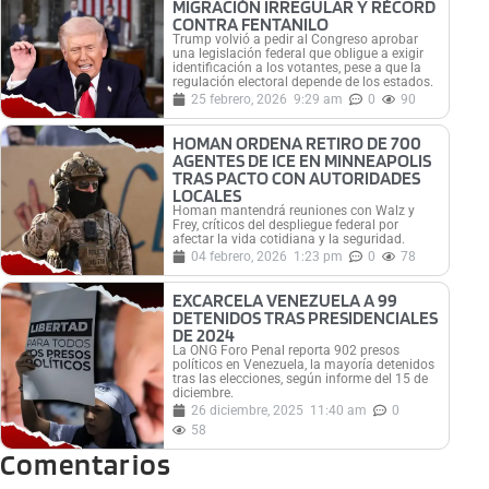
MIGRACIÓN IRREGULAR Y RÉCORD
CONTRA FENTANILO
Trump volvió a pedir al Congreso aprobar
una legislación federal que obligue a exigir
identificación a los votantes, pese a que la
regulación electoral depende de los estados.
25 febrero, 2026
9:29 am
0
90
HOMAN ORDENA RETIRO DE 700
AGENTES DE ICE EN MINNEAPOLIS
TRAS PACTO CON AUTORIDADES
LOCALES
Homan mantendrá reuniones con Walz y
Frey, críticos del despliegue federal por
afectar la vida cotidiana y la seguridad.
04 febrero, 2026
1:23 pm
0
78
EXCARCELA VENEZUELA A 99
DETENIDOS TRAS PRESIDENCIALES
DE 2024
La ONG Foro Penal reporta 902 presos
políticos en Venezuela, la mayoría detenidos
tras las elecciones, según informe del 15 de
diciembre.
26 diciembre, 2025
11:40 am
0
58
Comentarios