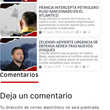
FRANCIA INTERCEPTA PETROLERO
RUSO SANCIONADO EN EL
ATLÁNTICO
Rusia rechazó la acción de Francia y la
calificó como “casi piratería internacional”,
aumentando la tensión diplomática sobre
las sanciones occidentales.
01 junio, 2026
8:24 am
0
64
ZELENSKI ADVIERTE URGENCIA DE
DEFENSA AÉREA TRAS NUEVOS
ATAQUES
Zelenski advirtió que la guerra en Oriente
Medio, especialmente el conflicto entre Israel,
EE. UU. e Irán, podría reducir el suministro de
misiles antiaéreos para Ucrania.
15 abril, 2026
7:19 am
0
87
Comentarios
Deja un comentario
Tu dirección de correo electrónico no será publicada.