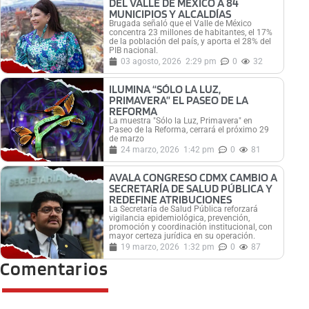
DEL VALLE DE MÉXICO A 84
MUNICIPIOS Y ALCALDÍAS
Brugada señaló que el Valle de México
concentra 23 millones de habitantes, el 17%
de la población del país, y aporta el 28% del
PIB nacional.
03 agosto, 2026
2:29 pm
0
32
ILUMINA “SÓLO LA LUZ,
PRIMAVERA” EL PASEO DE LA
REFORMA
La muestra "Sólo la Luz, Primavera" en
Paseo de la Reforma, cerrará el próximo 29
de marzo
24 marzo, 2026
1:42 pm
0
81
AVALA CONGRESO CDMX CAMBIO A
SECRETARÍA DE SALUD PÚBLICA Y
REDEFINE ATRIBUCIONES
La Secretaría de Salud Pública reforzará
vigilancia epidemiológica, prevención,
promoción y coordinación institucional, con
mayor certeza jurídica en su operación.
19 marzo, 2026
1:32 pm
0
87
Comentarios