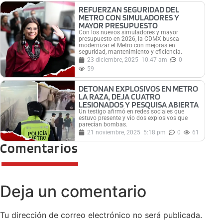
REFUERZAN SEGURIDAD DEL
METRO CON SIMULADORES Y
MAYOR PRESUPUESTO
Con los nuevos simuladores y mayor
presupuesto en 2026, la CDMX busca
modernizar el Metro con mejoras en
seguridad, mantenimiento y eficiencia.
23 diciembre, 2025
10:47 am
0
59
DETONAN EXPLOSIVOS EN METRO
LA RAZA, DEJA CUATRO
LESIONADOS Y PESQUISA ABIERTA
Un testigo afirmó en redes sociales que
estuvo presente y vio dos explosivos que
parecían bombas.
21 noviembre, 2025
5:18 pm
0
61
Comentarios
Deja un comentario
Tu dirección de correo electrónico no será publicada.