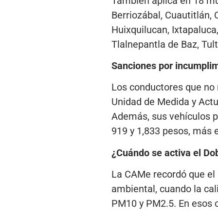
También aplica en 18 mu
Berriozábal, Cuautitlán,
Huixquilucan, Ixtapaluc
Tlalnepantla de Baz, Tult
Sanciones por incumpli
Los conductores que no r
Unidad de Medida y Actua
Además, sus vehículos po
919 y 1,833 pesos, más e
¿Cuándo se activa el Do
La CAMe recordó que el D
ambiental, cuando la cal
PM10 y PM2.5. En esos ca