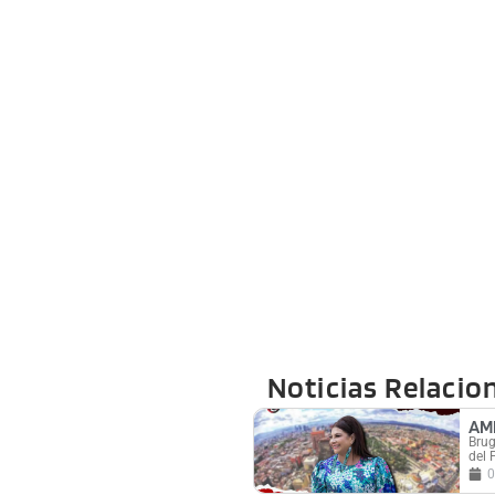
Noticias Relacio
AM
Brug
del 
0