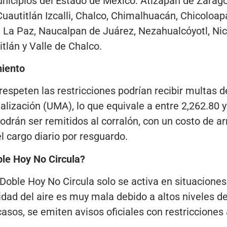
nicipios del Estado de México: Atizapán de Zarag
 Cuautitlán Izcalli, Chalco, Chimalhuacán, Chicoloa
a, La Paz, Naucalpan de Juárez, Nezahualcóyotl, N
itlán y Valle de Chalco.
miento
espeten las restricciones podrían recibir multas d
lización (UMA), lo que equivale a entre 2,262.80 y
drán ser remitidos al corralón, con un costo de ar
l cargo diario por resguardo.
ble Hoy No Circula?
oble Hoy No Circula solo se activa en situaciones
idad del aire es muy mala debido a altos niveles d
sos, se emiten avisos oficiales con restricciones