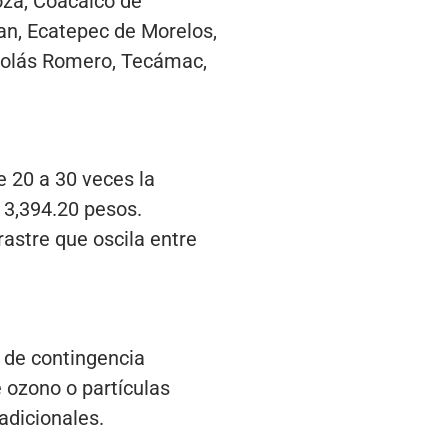
oza, Coacalco de
pan, Ecatepec de Morelos,
icolás Romero, Tecámac,
e 20 a 30 veces la
 3,394.20 pesos.
rastre que oscila entre
 de contingencia
e ozono o partículas
 adicionales.