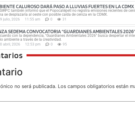
BIENTE CALUROSO DARÁ PASO A LLUVIAS FUERTES EN LA CDMX
GIRPC también informó que el Popocatépetl no registra emisiones recientes de ceni
a se desplazaría al oeste con posible caída de ceniza en la CDMX.
9 julio, 2026
11:55 am
0
31
NZA SEDEMA CONVOCATORIA “GUARDIANES AMBIENTALES 2026”
cuerdo con la dependencia, "Guardianes Ambientales 2026" busca despertar el inter
o ambiente a través de la creatividad.
0 abril, 2026
12:53 pm
0
95
tarios
tario
rónico no será publicada.
Los campos obligatorios están 