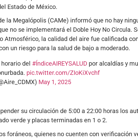
el Estado de México.
e la Megalópolis (CAMe) informó que no hay ning
 que no se implementará el Doble Hoy No Circula. S
 Atmosférico, la calidad del aire fue calificada c
, con un riesgo para la salud de bajo a moderado.
 horario del
#ÍndiceAIREYSALUD
por alcaldías y mu
onurbada.
pic.twitter.com/ZIoKiXvchf
 (@Aire_CDMX)
May 1, 2025
pender su circulación de 5:00 a 22:00 horas los a
do verde y placas terminadas en 1 o 2.
los foráneos, quienes no cuenten con verificación v