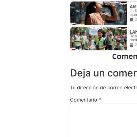
AM
La S
plum
2
LA
De a
medi
2
Comen
Deja un comen
Tu dirección de correo elect
Comentario
*