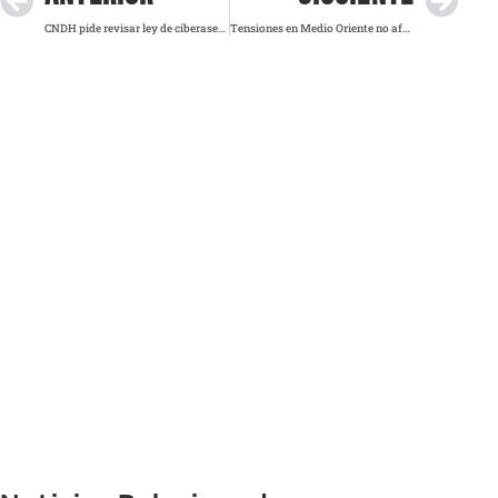
CNDH pide revisar ley de ciberasedio en Puebla por riesgos a la libertad de expresión
Tensiones en Medio Oriente no afectarán precio de gasolinas en México, asegura Sheinbaum