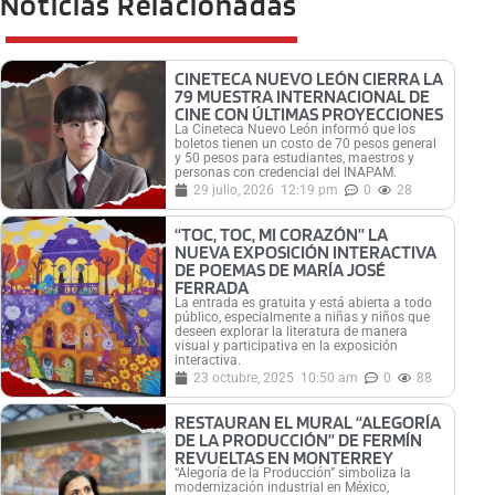
Noticias Relacionadas
CINETECA NUEVO LEÓN CIERRA LA
79 MUESTRA INTERNACIONAL DE
CINE CON ÚLTIMAS PROYECCIONES
La Cineteca Nuevo León informó que los
boletos tienen un costo de 70 pesos general
y 50 pesos para estudiantes, maestros y
personas con credencial del INAPAM.
29 julio, 2026
12:19 pm
0
28
“TOC, TOC, MI CORAZÓN” LA
NUEVA EXPOSICIÓN INTERACTIVA
DE POEMAS DE MARÍA JOSÉ
FERRADA
La entrada es gratuita y está abierta a todo
público, especialmente a niñas y niños que
deseen explorar la literatura de manera
visual y participativa en la exposición
interactiva.
23 octubre, 2025
10:50 am
0
88
RESTAURAN EL MURAL “ALEGORÍA
DE LA PRODUCCIÓN” DE FERMÍN
REVUELTAS EN MONTERREY
“Alegoría de la Producción” simboliza la
modernización industrial en México,