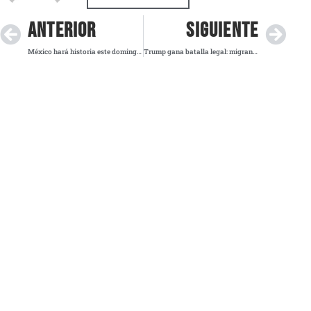
ANTERIOR
SIGUIENTE
México hará historia este domingo con su primera elección judicial, señala Sheinbaum
Trump gana batalla legal: migrantes podrían ser expulsados tras fallo del Tribunal Supremo