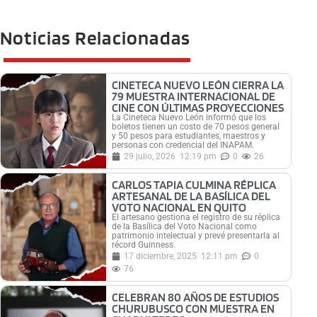
Noticias Relacionadas
CINETECA NUEVO LEÓN CIERRA LA
79 MUESTRA INTERNACIONAL DE
CINE CON ÚLTIMAS PROYECCIONES
La Cineteca Nuevo León informó que los
boletos tienen un costo de 70 pesos general
y 50 pesos para estudiantes, maestros y
personas con credencial del INAPAM.
29 julio, 2026
12:19 pm
0
26
CARLOS TAPIA CULMINA RÉPLICA
ARTESANAL DE LA BASÍLICA DEL
VOTO NACIONAL EN QUITO
El artesano gestiona el registro de su réplica
de la Basílica del Voto Nacional como
patrimonio intelectual y prevé presentarla al
récord Guinness.
17 diciembre, 2025
12:11 pm
0
76
CELEBRAN 80 AÑOS DE ESTUDIOS
CHURUBUSCO CON MUESTRA EN