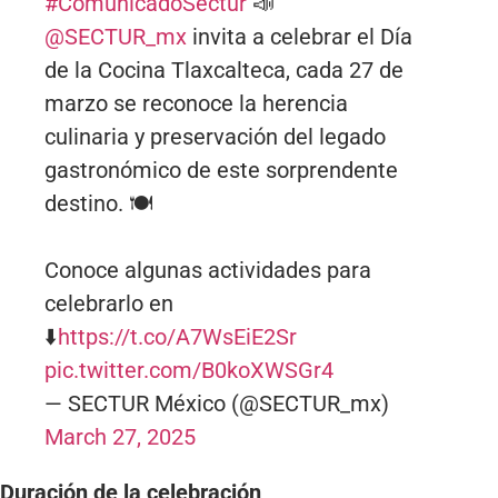
#ComunicadoSectur
📣
@SECTUR_mx
invita a celebrar el Día
de la Cocina Tlaxcalteca, cada 27 de
marzo se reconoce la herencia
culinaria y preservación del legado
gastronómico de este sorprendente
destino. 🍽️
Conoce algunas actividades para
celebrarlo en
⬇️
https://t.co/A7WsEiE2Sr
pic.twitter.com/B0koXWSGr4
— SECTUR México (@SECTUR_mx)
March 27, 2025
Duración de la celebración