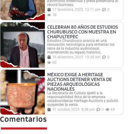
patrimonio intelectual y prevé presentarla al
récord Guinness.
17 diciembre, 2025
12:11 pm
0
78
CELEBRAN 80 AÑOS DE ESTUDIOS
CHURUBUSCO CON MUESTRA EN
CHAPULTEPEC
Estudios Churubusco avanza en una
renovación tecnológica para enfrentar los
retos de la industria audiovisual,
manteniendo su legado histórico.
16 diciembre, 2025
10:35 am
0
60
MÉXICO EXIGE A HERITAGE
AUCTIONS DETENER VENTA DE
PIEZAS ARQUEOLÓGICAS
NACIONALES
La Secretaría de Cultura apeló a la
responsabilidad ética de la empresa
estadounidense Heritage Auctions y solicitó
suspender la venta.
31 octubre, 2025
8:58 am
0
69
Comentarios