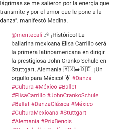
lágrimas se me salieron por la energía que
transmite y por el amor que le pone a la
danza”, manifestó Medina.
@mentecali
🎉 ¡Histórico! La
bailarina mexicana Elisa Carrillo será
la primera latinoamericana en dirigir
la prestigiosa John Cranko Schule en
Stuttgart, Alemania 🇲🇽➡️🇩🇪. ¡Un
orgullo para México! 🌟
#Danza
#Cultura
#México
#Ballet
#ElisaCarrillo
#JohnCrankoSchule
#Ballet
#DanzaClásica
#México
#CulturaMexicana
#Stuttgart
#Alemania
#PrixBenois