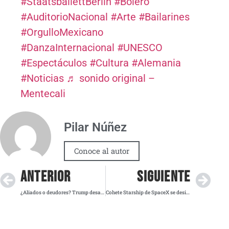
#StaatsballettBerlín
#Bolero
#AuditorioNacional
#Arte
#Bailarines
#OrgulloMexicano
#DanzaInternacional
#UNESCO
#Espectáculos
#Cultura
#Alemania
#Noticias
♬ sonido original –
Mentecali
Pilar Núñez
Conoce al autor
ANTERIOR
SIGUIENTE
¿Aliados o deudores? Trump desafía nuevamente a la OTAN con ultimátum financiero
Cohete Starship de SpaceX se desintegra sobre el Caribe tras fallo técnico