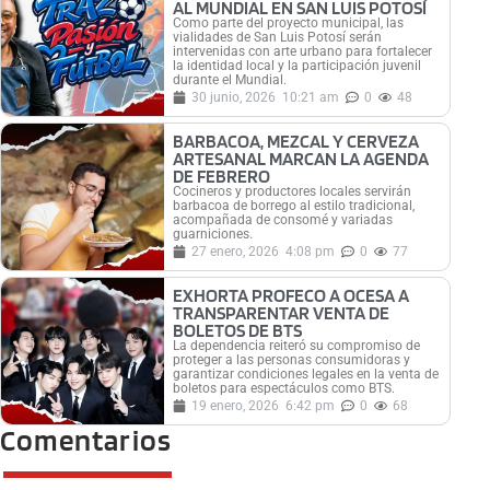
AL MUNDIAL EN SAN LUIS POTOSÍ
Como parte del proyecto municipal, las
vialidades de San Luis Potosí serán
intervenidas con arte urbano para fortalecer
la identidad local y la participación juvenil
durante el Mundial.
30 junio, 2026
10:21 am
0
48
BARBACOA, MEZCAL Y CERVEZA
ARTESANAL MARCAN LA AGENDA
DE FEBRERO
Cocineros y productores locales servirán
barbacoa de borrego al estilo tradicional,
acompañada de consomé y variadas
guarniciones.
27 enero, 2026
4:08 pm
0
77
EXHORTA PROFECO A OCESA A
TRANSPARENTAR VENTA DE
BOLETOS DE BTS
La dependencia reiteró su compromiso de
proteger a las personas consumidoras y
garantizar condiciones legales en la venta de
boletos para espectáculos como BTS.
19 enero, 2026
6:42 pm
0
68
Comentarios