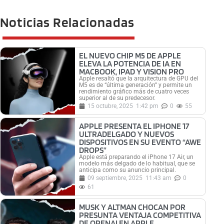
Noticias Relacionadas
EL NUEVO CHIP M5 DE APPLE
ELEVA LA POTENCIA DE IA EN
MACBOOK, IPAD Y VISION PRO
Apple resaltó que la arquitectura de GPU del
M5 es de “última generación” y permite un
rendimiento gráfico más de cuatro veces
superior al de su predecesor.
15 octubre, 2025
1:42 pm
0
55
APPLE PRESENTA EL IPHONE 17
ULTRADELGADO Y NUEVOS
DISPOSITIVOS EN SU EVENTO “AWE
DROPS”
Apple está preparando el iPhone 17 Air, un
modelo más delgado de lo habitual, que se
anticipa como su anuncio principal.
09 septiembre, 2025
11:43 am
0
61
MUSK Y ALTMAN CHOCAN POR
PRESUNTA VENTAJA COMPETITIVA
DE OPENAI EN APPLE