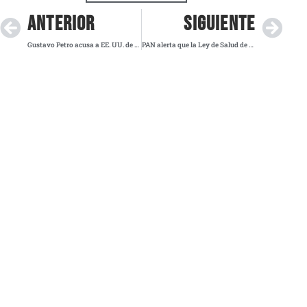
ANTERIOR
SIGUIENTE
Gustavo Petro acusa a EE. UU. de violar inmunidad diplomática tras revocación de su visa
PAN alerta que la Ley de Salud de Sheinbaum pone en riesgo tratamientos de cáncer y VIH