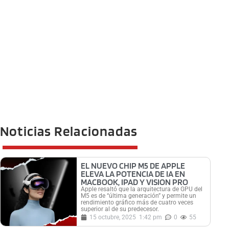
Noticias Relacionadas
EL NUEVO CHIP M5 DE APPLE
ELEVA LA POTENCIA DE IA EN
MACBOOK, IPAD Y VISION PRO
Apple resaltó que la arquitectura de GPU del
M5 es de “última generación” y permite un
rendimiento gráfico más de cuatro veces
superior al de su predecesor.
15 octubre, 2025
1:42 pm
0
55