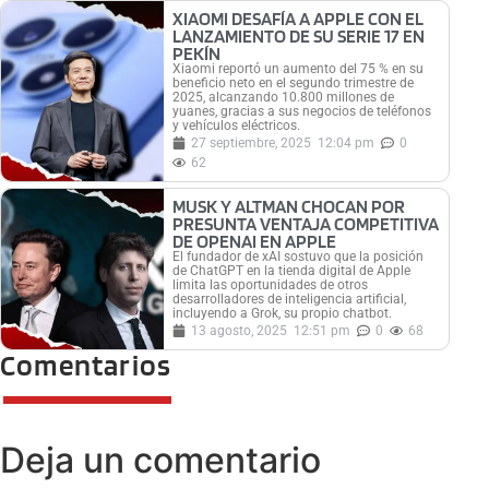
XIAOMI DESAFÍA A APPLE CON EL
LANZAMIENTO DE SU SERIE 17 EN
PEKÍN
Xiaomi reportó un aumento del 75 % en su
beneficio neto en el segundo trimestre de
2025, alcanzando 10.800 millones de
yuanes, gracias a sus negocios de teléfonos
y vehículos eléctricos.
27 septiembre, 2025
12:04 pm
0
62
MUSK Y ALTMAN CHOCAN POR
PRESUNTA VENTAJA COMPETITIVA
DE OPENAI EN APPLE
El fundador de xAI sostuvo que la posición
de ChatGPT en la tienda digital de Apple
limita las oportunidades de otros
desarrolladores de inteligencia artificial,
incluyendo a Grok, su propio chatbot.
13 agosto, 2025
12:51 pm
0
68
Comentarios
Deja un comentario