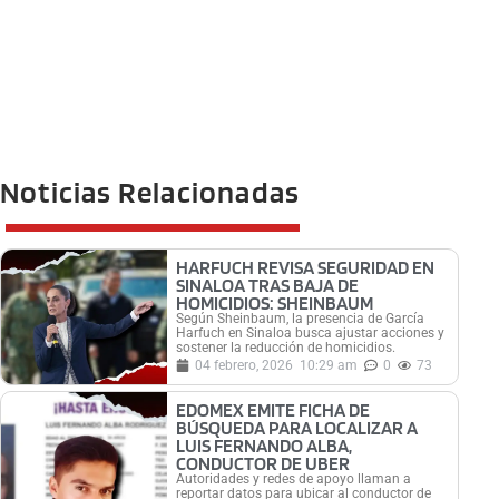
Noticias Relacionadas
HARFUCH REVISA SEGURIDAD EN
SINALOA TRAS BAJA DE
HOMICIDIOS: SHEINBAUM
Según Sheinbaum, la presencia de García
Harfuch en Sinaloa busca ajustar acciones y
sostener la reducción de homicidios.
04 febrero, 2026
10:29 am
0
73
EDOMEX EMITE FICHA DE
BÚSQUEDA PARA LOCALIZAR A
LUIS FERNANDO ALBA,
CONDUCTOR DE UBER
Autoridades y redes de apoyo llaman a
reportar datos para ubicar al conductor de