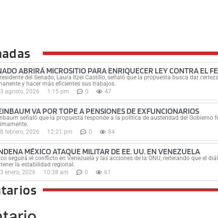
nadas
NADO ABRIRÁ MICROSITIO PARA ENRIQUECER LEY CONTRA EL FE
residente del Senado, Laura Itzel Castillo, señaló que la propuesta busca dar certe
anente y hacer más eficientes sus trabajos.
3 agosto, 2026
1:15 pm
0
47
EINBAUM VA POR TOPE A PENSIONES DE EXFUNCIONARIOS
nbaum señaló que la propuesta responde a la política de austeridad del Gobierno f
ximamente.
8 febrero, 2026
12:21 pm
0
84
NDENA MÉXICO ATAQUE MILITAR DE EE. UU. EN VENEZUELA
co seguirá el conflicto en Venezuela y las acciones de la ONU, reiterando que el diá
ener la estabilidad regional.
3 enero, 2026
10:38 am
0
61
tarios
tario