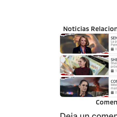
Noticias Relacio
SE
La p
Perm
0
SH
Shei
pró
1
CO
Méxi
mant
0
Comen
Deja un comen