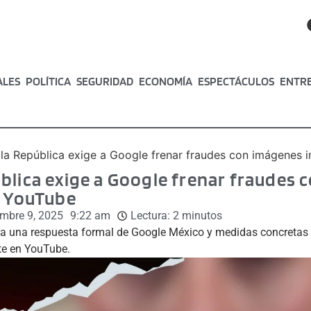
ALES
POLÍTICA
SEGURIDAD
ECONOMÍA
ESPECTÁCULOS
ENTR
la República exige a Google frenar fraudes con imágenes i
blica exige a Google frenar fraudes
n YouTube
embre 9, 2025
9:22 am
Lectura:
2
minutos
a una respuesta formal de Google México y medidas concretas p
te en YouTube.