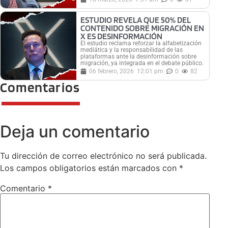
ESTUDIO REVELA QUE 50% DEL
CONTENIDO SOBRE MIGRACIÓN EN
X ES DESINFORMACIÓN
El estudio reclama reforzar la alfabetización
mediática y la responsabilidad de las
plataformas ante la desinformación sobre
migración, ya integrada en el debate público.
06 febrero, 2026
12:01 pm
0
82
Comentarios
Deja un comentario
Tu dirección de correo electrónico no será publicada.
Los campos obligatorios están marcados con
*
Comentario
*