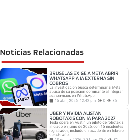
Noticias Relacionadas
BRUSELAS EXIGE A META ABRIR
WHATSAPP A IA EXTERNA SIN
COBROS
La investigación busca determinar si Meta
abusa de su posición dominante al integrar
sus servicios en WhatsApp.
15 abril, 2026
12:42 pm
0
85
UBER Y NVIDIA ALISTAN
ROBOTAXIS CON IA PARA 2027
Tesla opera en Austin un piloto de robotaxis
iniciado en junio de 2025, con 15 incidentes
registrados, incluido un accidente en febrero
de este año.
18 marzo, 2026
7:31 am
0
81