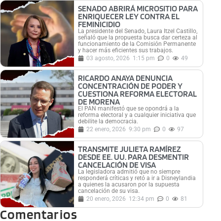
SENADO ABRIRÁ MICROSITIO PARA
ENRIQUECER LEY CONTRA EL
FEMINICIDIO
La presidente del Senado, Laura Itzel Castillo,
señaló que la propuesta busca dar certeza al
funcionamiento de la Comisión Permanente
y hacer más eficientes sus trabajos.
03 agosto, 2026
1:15 pm
0
49
RICARDO ANAYA DENUNCIA
CONCENTRACIÓN DE PODER Y
CUESTIONA REFORMA ELECTORAL
DE MORENA
El PAN manifestó que se opondrá a la
reforma electoral y a cualquier iniciativa que
debilite la democracia.
22 enero, 2026
9:30 pm
0
97
TRANSMITE JULIETA RAMÍREZ
DESDE EE. UU. PARA DESMENTIR
CANCELACIÓN DE VISA
La legisladora admitió que no siempre
responderá críticas y retó a ir a Disneylandia
a quienes la acusaron por la supuesta
cancelación de su visa.
20 enero, 2026
12:34 pm
0
81
Comentarios