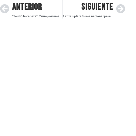
ANTERIOR
SIGUIENTE
“Perdió la cabeza”: Trump arremete contra Elon Musk y congela diálogo
Lanzan plataforma nacional para combatir el VIH con enfoque integral y comunitario