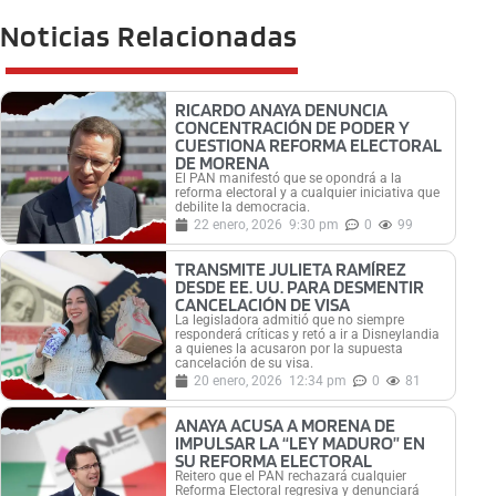
Noticias Relacionadas
RICARDO ANAYA DENUNCIA
CONCENTRACIÓN DE PODER Y
CUESTIONA REFORMA ELECTORAL
DE MORENA
El PAN manifestó que se opondrá a la
reforma electoral y a cualquier iniciativa que
debilite la democracia.
22 enero, 2026
9:30 pm
0
99
TRANSMITE JULIETA RAMÍREZ
DESDE EE. UU. PARA DESMENTIR
CANCELACIÓN DE VISA
La legisladora admitió que no siempre
responderá críticas y retó a ir a Disneylandia
a quienes la acusaron por la supuesta
cancelación de su visa.
20 enero, 2026
12:34 pm
0
81
ANAYA ACUSA A MORENA DE
IMPULSAR LA “LEY MADURO” EN
SU REFORMA ELECTORAL
Reitero que el PAN rechazará cualquier
Reforma Electoral regresiva y denunciará